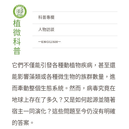
新定年方法重建巨病毒的演化時間
跳
文
至
章
樹
主
導
科普專欄
植
要
覽
/
科普專欄
/ 作者:
IPMB
人物訪談
微
內
容
科
病毒對人類健康與糧食安全構成重大威
─english─
普
脅，同時也影響著自然界中生物的興衰。
它們不僅能引發各種動植物疾病，甚至還
能影響藻類或各種微生物的族群數量，進
而牽動整個生態系統。然而，病毒究竟在
地球上存在了多久？又是如何起源並隨著
宿主一同演化？這些問題至今仍沒有明確
的答案。