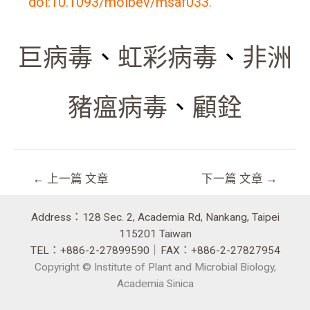
doi:10.1093/molbev/msaf033.
巨病毒
、
虹彩病毒
、
非洲
豬瘟病毒
、
顧銓
←
上一篇 文章
下一篇 文章
→
Address：128 Sec. 2, Academia Rd, Nankang, Taipei
115201 Taiwan
TEL：+886-2-27899590｜FAX：+886-2-27827954
Copyright © Institute of Plant and Microbial Biology,
Academia Sinica