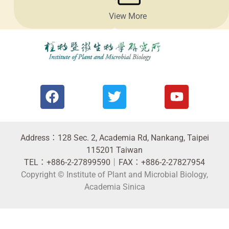
View More
F
T
Y
a
w
o
c
i
u
e
t
t
b
t
u
Address：128 Sec. 2, Academia Rd, Nankang, Taipei
o
e
b
115201 Taiwan
o
r
e
TEL：+886-2-27899590｜FAX：+886-2-27827954
k
Copyright © Institute of Plant and Microbial Biology,
Academia Sinica