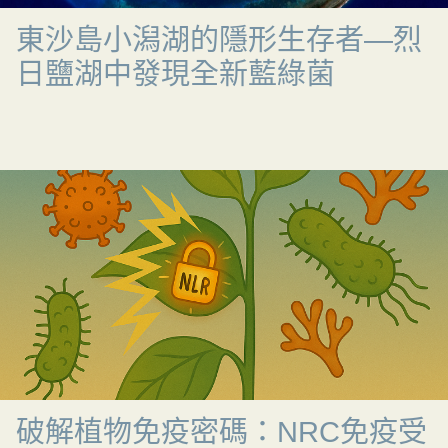
東沙島小潟湖的隱形生存者—烈
日鹽湖中發現全新藍綠菌
破解植物免疫密碼：NRC免疫受