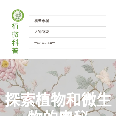
跳
至
主
科普專欄
植
要
人物訪談
微
內
容
科
─english─
普
探索植物和微生