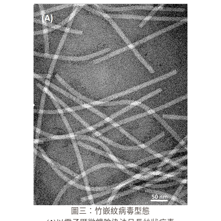
圖三：竹嵌紋病毒型態