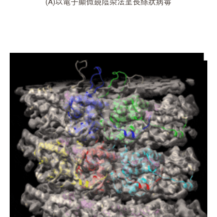
(A)以電子顯微鏡陰染法呈長絲狀病毒