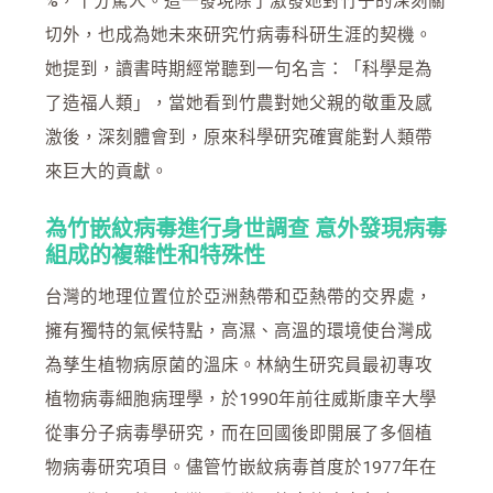
%，十分驚人。這一發現除了激發她對竹子的深刻關
切外，也成為她未來研究竹病毒科研生涯的契機。
她提到，讀書時期經常聽到一句名言：「科學是為
了造福人類」，當她看到竹農對她父親的敬重及感
激後，深刻體會到，原來科學研究確實能對人類帶
來巨大的貢獻。
為竹嵌紋病毒進行身世調查 意外發現病毒
組成的複雜性和特殊性
台灣的地理位置位於亞洲熱帶和亞熱帶的交界處，
擁有獨特的氣候特點，高濕、高溫的環境使台灣成
為孳生植物病原菌的溫床。林納生研究員最初專攻
植物病毒細胞病理學，於1990年前往威斯康辛大學
從事分子病毒學研究，而在回國後即開展了多個植
物病毒研究項目。儘管竹嵌紋病毒首度於1977年在