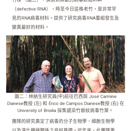
竹株 （圖二），偵測到無數的病毒缺陷RNA
（defective RNA），時至今日這株老竹，是非常罕
見的RNA病毒材料。提供了研究病毒RNA重組發生及
變異最好的材料。
圖二：林納生研究員(中)前往巴西與 José Carmine
Dianese教授 (左) 和 Érico de Campos Dianese教授 (右) 在
University of Brisilia 採集感染竹嵌紋病毒竹葉。
團隊的研究奠定了病毒的分子生物學、細胞生物學
以及演化親緣關係之良好基礎。近年來，此團隊更