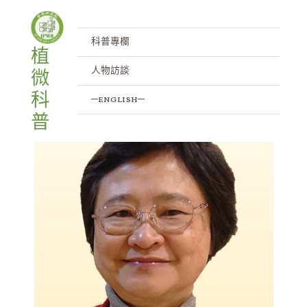
竹嵌紋病毒的研究先驅 林納生特
跳
文
至
章
聘研究員(Dr. Na-Sheng Lin)
主
導
科普專欄
植
要
覽
/
人物訪談
/ 作者:
IPMB
人物訪談
微
內
容
科
─english─
普