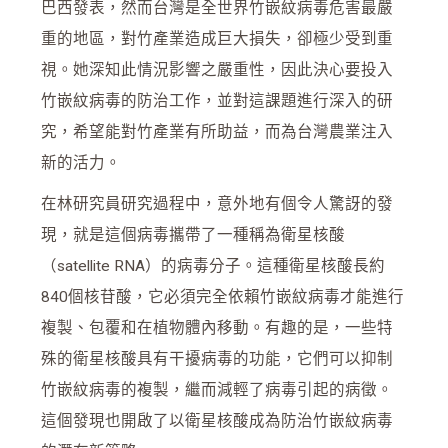
巴西發表，然而台灣是全世界竹嵌紋病毒危害最嚴
重的地區，對竹產業造成巨大損失，卻極少受到重
視。她深知此情況影響之嚴重性，因此決心要投入
竹嵌紋病毒的防治工作，並對這課題進行深入的研
究，希望能對竹產業有所助益，而為台灣農業注入
新的活力。
在林研究員研究過程中，意外地有個令人驚訝的發
現，就是這個病毒攜帶了一種稱為衛星核酸
（satellite RNA）的病毒分子。這種衛星核酸長約
840個核苷酸，它必須完全依賴竹嵌紋病毒才能進行
複製、包覆和在植物體內移動。有趣的是，一些特
殊的衛星核酸具有干擾病毒的功能，它們可以抑制
竹嵌紋病毒的複製，繼而減輕了病毒引起的病徵。
這個發現也開啟了以衛星核酸成為防治竹嵌紋病毒