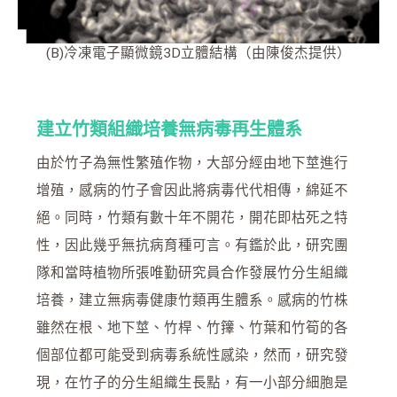
(B)冷凍電子顯微鏡3D立體結構（由陳俊杰提供）
建立竹類組織培養無病毒再生體系
由於竹子為無性繁殖作物，大部分經由地下莖進行
增殖，感病的竹子會因此將病毒代代相傳，綿延不
絕。同時，竹類有數十年不開花，開花即枯死之特
性，因此幾乎無抗病育種可言。有鑑於此，研究團
隊和當時植物所張唯勤研究員合作發展竹分生組織
培養，建立無病毒健康竹類再生體系。感病的竹株
雖然在根、地下莖、竹桿、竹籜、竹葉和竹筍的各
個部位都可能受到病毒系統性感染，然而，研究發
現，在竹子的分生組織生長點，有一小部分細胞是