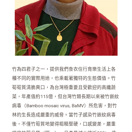
竹為四君子之一，提供我們食衣住行育樂生活上各
種不同的實際用途，也乘載著獨特的生態價值。竹
筍筍質清脆爽口，為台灣極重要且受歡迎的高纖蔬
菜，年產值約115億，但台灣竹類長期以來被竹嵌紋
病毒（Bamboo mosaic virus, BaMV）所危害，對竹
林的生長造成嚴重的威脅。當竹子感染竹嵌紋病毒
後，不僅竹筍質地變得粗糙堅硬，口感變差，嚴重