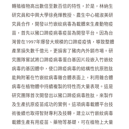
轉殖植物高出數倍至數百倍的特性，於是，林納生
研究員和中興大學徐堯煇教授、農生中心楊淑美研
究員合作，開發以竹嵌紋病毒為載體來生產動物疫
苗，首先以豬口蹄疫病毒疫苗為開發平台。因為台
灣曾在1997年爆發大規模的口蹄疫疫情，導致整體
產業損失數千億元，更損害了豬肉內外銷市場。研
究團隊嘗試將口蹄疫病毒蛋白基因片段嵌入竹嵌紋
病毒的基因體中，使口蹄疫病毒的結構性抗原胜肽
能夠附著在竹嵌紋病毒雜合體表面上，利用雜合體
病毒在植物體中持續複製的特性而大量表現。這是
研究團隊首次開發出以豬口蹄疫病毒胜肽，來製作
及生產抗原疫苗成功的實例。這項病毒載體平台技
術後續也取得智財專利及技轉，建立以竹嵌紋病毒
載體生產有用疫苗、藥物等基礎，可在植物上大量