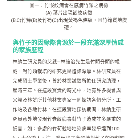
圖一：竹嵌紋病毒在感病竹類之病徵
(A) 葉片出現嵌紋病徵
(B,C)竹籜(B)及竹筍(C)出現黃褐色條紋，且竹筍質地變
硬。
與竹子的因緣際會源於一段充滿深厚情感
的家族歷
程
林納生研究員的父親—林維治先生是竹類分類的權
威，對竹類栽培的研究更是造詣深厚。林研究員在
完成碩士學業後，曾於林業試驗所擔任研究助理，
歷時三年。在這段寶貴的時光中，她有許多機會與
父親及林試所其他林業專家一同探訪各個分所、工
作站及各地竹林。在這段實地探訪期間，林納生研
究員意外地發現竹嵌紋病毒對竹子造成許多嚴重的
損害，如：多處的竹筍栽培地染病率幾乎達到100