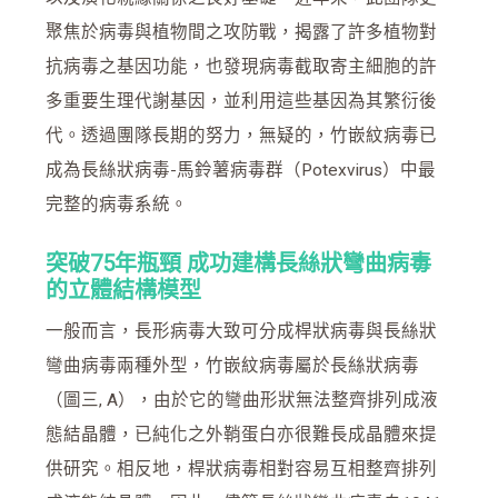
聚焦於病毒與植物間之攻防戰，揭露了許多植物對
抗病毒之基因功能，也發現病毒截取寄主細胞的許
多重要生理代謝基因，並利用這些基因為其繁衍後
代。透過團隊長期的努力，無疑的，竹嵌紋病毒已
成為長絲狀病毒-馬鈴薯病毒群（Potexvirus）中最
完整的病毒系統。
突破75年瓶頸 成功建構長絲狀彎曲病毒
的立體結構模型
一般而言，長形病毒大致可分成桿狀病毒與長絲狀
彎曲病毒兩種外型，竹嵌紋病毒屬於長絲狀病毒
（圖三, A），由於它的彎曲形狀無法整齊排列成液
態結晶體，已純化之外鞘蛋白亦很難長成晶體來提
供研究。相反地，桿狀病毒相對容易互相整齊排列