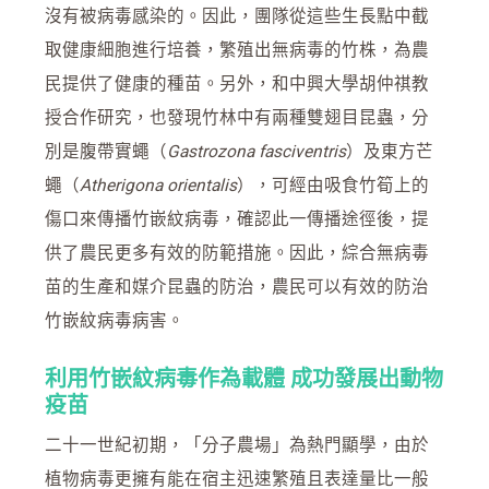
沒有被病毒感染的。因此，團隊從這些生長點中截
取健康細胞進行培養，繁殖出無病毒的竹株，為農
民提供了健康的種苗。另外，和中興大學胡仲祺教
授合作研究，也發現竹林中有兩種雙翅目昆蟲，分
別是腹帶實蠅（
Gastrozona fasciventris
）及東方芒
蠅（
Atherigona orientalis
），可經由吸食竹筍上的
傷口來傳播竹嵌紋病毒，確認此一傳播途徑後，提
供了農民更多有效的防範措施。因此，綜合無病毒
苗的生產和媒介昆蟲的防治，農民可以有效的防治
竹嵌紋病毒病害。
利用竹嵌紋病毒作為載體 成功發展出動物
疫苗
二十一世紀初期，「分子農場」為熱門顯學，由於
植物病毒更擁有能在宿主迅速繁殖且表達量比一般