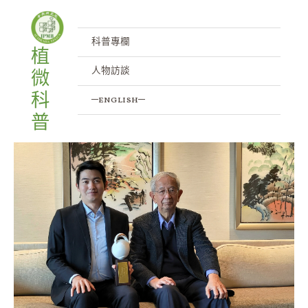
顧銓老師 (Dr. Chuan Ku) 實驗室介紹
跳
文
至
章
/
人物訪談
/ 作者:
IPMB
主
導
科普專欄
植
要
覽
人物訪談
微
內
容
科
─english─
普