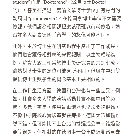
student” 而是 “Doktorand”（源自博士Doktor一
詞），甚至在描述「寫論文拿博士學位」有專門的
動詞叫 “promovieren”。在德國拿博士學位不太需要
修課，他們認為相關課程應該碩班以前就修過，這
跟許多人對去德國「留學」的想像可能不同。
此外，由於博士生在研究過程中產出了工作成果，
他們也會獲得相對應的薪資報酬。以生物領域為
例，薪資大致上相當於博士後研究員的六到七成。
雖然對博士生的定位可能有所不同，但與在中研院
提供博士生獎學金的概念基本上是相似的。
在工作和生活方面，德國和台灣也有一些差異。例
如，杜賽多夫大學的演講活動其實不如中研院頻
繁、多元、密集，使用貴重儀器也常常要跑很遠，
不像中研院核心實驗室就在旁邊。德國大眾運輸雖
然不錯，但可能比不上台北的捷運或公車，錯過常
要等很久。但相對的在德國走一公里或騎腳踏車去