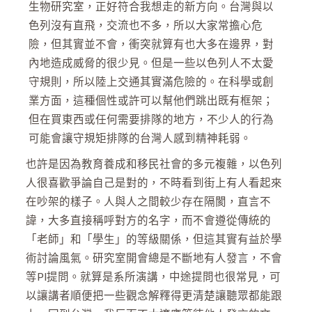
生物研究室，正好符合我想走的新方向。台灣與以
色列沒有直飛，交流也不多，所以大家常擔心危
險，但其實並不會，衝突就算有也大多在邊界，對
內地造成威脅的很少見。但是一些以色列人不太愛
守規則，所以陸上交通其實滿危險的。在科學或創
業方面，這種個性或許可以幫他們跳出既有框架；
但在買東西或任何需要排隊的地方，不少人的行為
可能會讓守規矩排隊的台灣人感到精神耗弱。
也許是因為教育養成和移民社會的多元複雜，以色列
人很喜歡爭論自己是對的，不時看到街上有人看起來
在吵架的樣子。人與人之間較少存在隔閡，直言不
諱，大多直接稱呼對方的名字，而不會遵從傳統的
「老師」和「學生」的等級關係，但這其實有益於學
術討論風氣。研究室開會總是不斷地有人發言，不會
等PI提問。就算是系所演講，中途提問也很常見，可
以讓講者順便把一些觀念解釋得更清楚讓聽眾都能跟