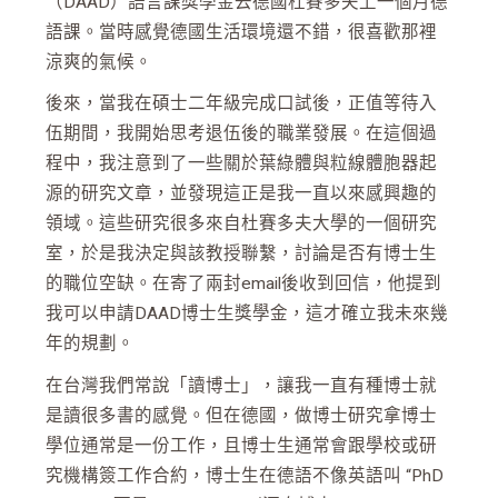
（DAAD）語言課獎學金去德國杜賽多夫上一個月德
語課。當時感覺德國生活環境還不錯，很喜歡那裡
涼爽的氣候。
後來，當我在碩士二年級完成口試後，正值等待入
伍期間，我開始思考退伍後的職業發展。在這個過
程中，我注意到了一些關於葉綠體與粒線體胞器起
源的研究文章，並發現這正是我一直以來感興趣的
領域。這些研究很多來自杜賽多夫大學的一個研究
室，於是我決定與該教授聯繫，討論是否有博士生
的職位空缺。在寄了兩封email後收到回信，他提到
我可以申請DAAD博士生獎學金，這才確立我未來幾
年的規劃。
在台灣我們常說「讀博士」，讓我一直有種博士就
是讀很多書的感覺。但在德國，做博士研究拿博士
學位通常是一份工作，且博士生通常會跟學校或研
究機構簽工作合約，博士生在德語不像英語叫 “PhD