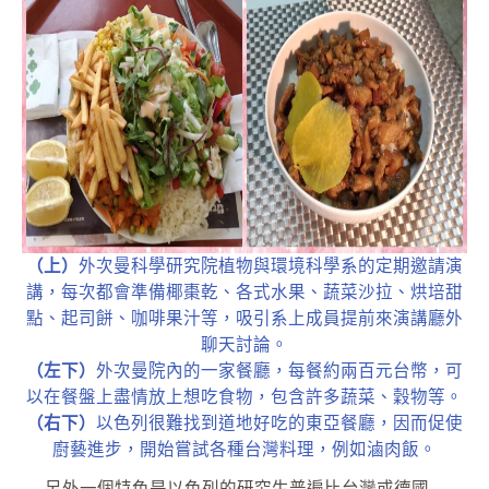
（上）
外次曼科學研究院植物與環境科學系的定期邀請演
講，每次都會準備椰棗乾、各式水果、蔬菜沙拉、烘培甜
點、起司餅、咖啡果汁等，吸引系上成員提前來演講廳外
聊天討論。
（左下）
外次曼院內的一家餐廳，每餐約兩百元台幣，可
以在餐盤上盡情放上想吃食物，包含許多蔬菜、穀物等。
（右下）
以色列很難找到道地好吃的東亞餐廳，因而促使
廚藝進步，開始嘗試各種台灣料理，例如滷肉飯。
另外一個特色是以色列的研究生普遍比台灣或德國