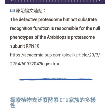
原始論文連結：
The defective proteasome but not substrate
recognition function is responsible for the null
phenotypes of the Arabidopsis proteasome
subunit RPN10
https://academic.oup.com/plcell/article/23/7/
2754/6097204?login=true
探索植物去泛素酵素 OTU家族的多樣
性