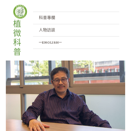
蛋白質分解探索之路──專訪符宏
跳
文
至
章
勇(Dr. Hongyong Fu)
主
導
科普專欄
植
要
覽
/
人物訪談
/ 作者:
IPMB
人物訪談
微
內
容
科
─english─
普