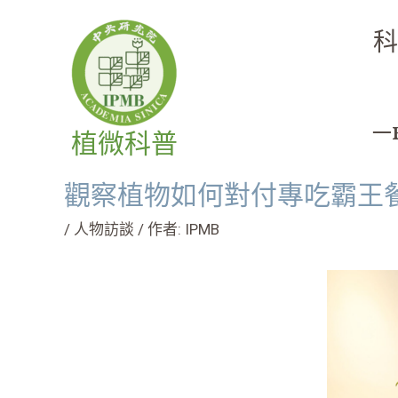
跳
文
至
章
科
主
導
要
覽
內
─
容
植微科普
觀察植物如何對付專吃霸王餐的奧客
/
人物訪談
/ 作者:
IPMB