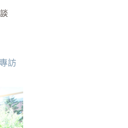
談
)專訪