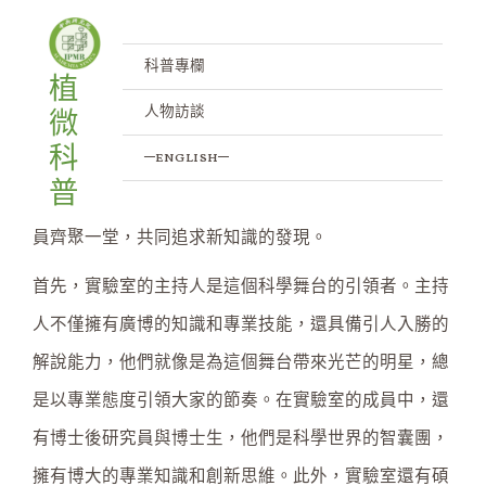
開箱實驗室 走進科學世界
跳
文
至
章
/
科普專欄
/ 作者:
IPMB
主
導
科普專欄
植
要
覽
人物訪談
微
內
容
科
─english─
歡迎踏進實驗室的世界！實驗室是科學探索的聖地，充
普
滿著無限可能。在這個奇妙的地方，一群熱愛科學的成
員齊聚一堂，共同追求新知識的發現。
首先，實驗室的主持人是這個科學舞台的引領者。主持
人不僅擁有廣博的知識和專業技能，還具備引人入勝的
解說能力，他們就像是為這個舞台帶來光芒的明星，總
是以專業態度引領大家的節奏。在實驗室的成員中，還
有博士後研究員與博士生，他們是科學世界的智囊團，
擁有博大的專業知識和創新思維。此外，實驗室還有碩