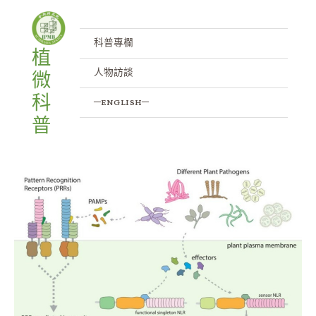
跳
至
主
科普專欄
植
要
人物訪談
微
內
容
科
─english─
普
解
開
植
物
禦
敵
的
秘
密：