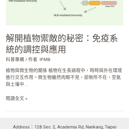
免
疫
系
統
的
解開植物禦敵的秘密：免疫系
調
控
統的調控與應用
與
應
科普專欄
/ 作者:
IPMB
用
植物與微生物的關係 植物在生長過程中，時時與外在環境
進行交互作用。微生物雖然肉眼不見，卻無所不在，空氣
與土壤中 …
閱讀全文 »
Address：128 Sec. 2, Academia Rd, Nankang, Taipei