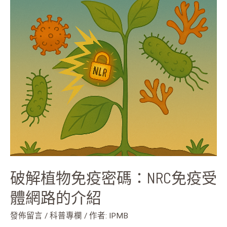
解
植
物
免
疫
密
碼：
NRC
免
疫
受
體
網
路
破解植物免疫密碼：NRC免疫受
的
介
體網路的介紹
紹
發佈留言
/
科普專欄
/ 作者:
IPMB