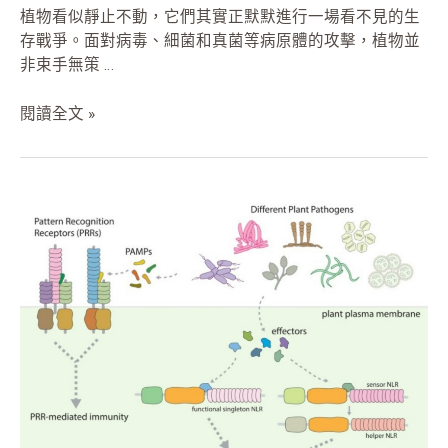
植物看似靜止不動，它們其實正默默進行一場看不見的生
存戰爭。面對病毒、細菌和真菌等病原體的攻擊，植物並
非束手無策 …
閱讀全文 »
解
開
植
物
禦
敵
的
秘
密：
免
疫