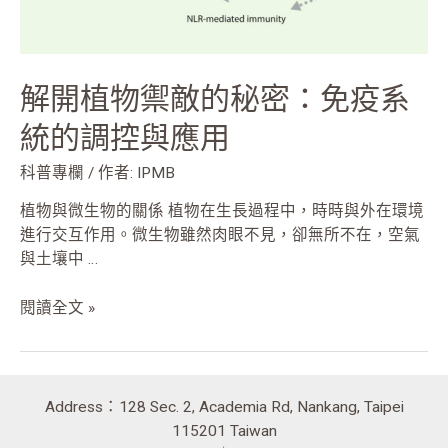
系
統
的
解開植物禦敵的秘密：免疫系
調
控
統的調控與應用
與
應
科普專欄
/ 作者:
IPMB
用
植物與微生物的關係 植物在生長過程中，時時與外在環境
進行交互作用。微生物雖然肉眼不見，卻無所不在，空氣
與土壤中 …
閱讀全文 »
Address：128 Sec. 2, Academia Rd, Nankang, Taipei
115201 Taiwan