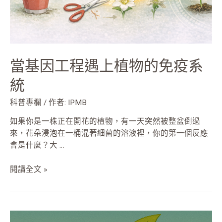
的
免
疫
系
統
當基因工程遇上植物的免疫系
統
科普專欄
/ 作者:
IPMB
如果你是一株正在開花的植物，有一天突然被整盆倒過
來，花朵浸泡在一桶混著細菌的溶液裡，你的第一個反應
會是什麼？大 …
閱讀全文 »
破