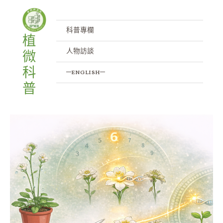
跳
至
主
科普專欄
植
要
人物訪談
微
內
容
科
─english─
普
當
基
因
工
程
遇
上
植
物