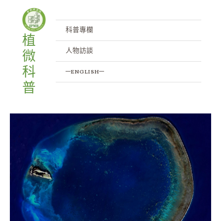
跳
至
主
科普專欄
植
要
人物訪談
微
內
容
科
─english─
普
東
沙
島
小
潟
湖
的
隱
形