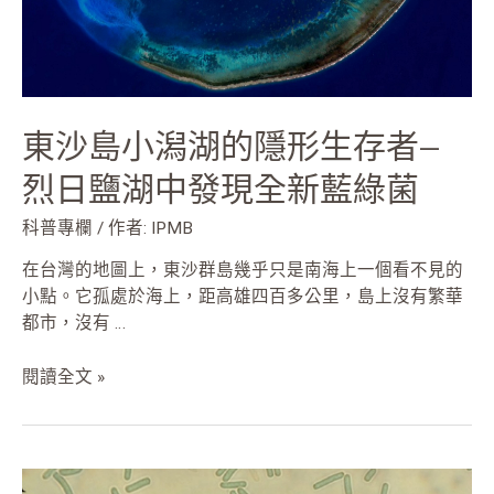
生
存
者
—
烈
東沙島小潟湖的隱形生存者—
日
鹽
烈日鹽湖中發現全新藍綠菌
湖
中
科普專欄
/ 作者:
IPMB
發
在台灣的地圖上，東沙群島幾乎只是南海上一個看不見的
現
小點。它孤處於海上，距高雄四百多公里，島上沒有繁華
全
都市，沒有 …
新
藍
閱讀全文 »
綠
菌
台