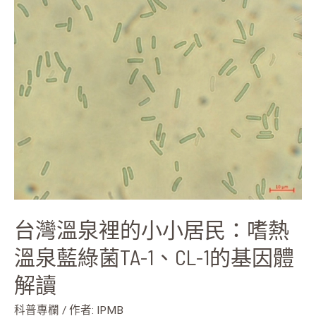
灣
溫
泉
裡
的
小
小
居
民：
嗜
熱
溫
泉
台灣溫泉裡的小小居民：嗜熱
藍
綠
溫泉藍綠菌TA-1、CL-1的基因體
菌
解讀
TA-
1、
科普專欄
/ 作者:
IPMB
CL-