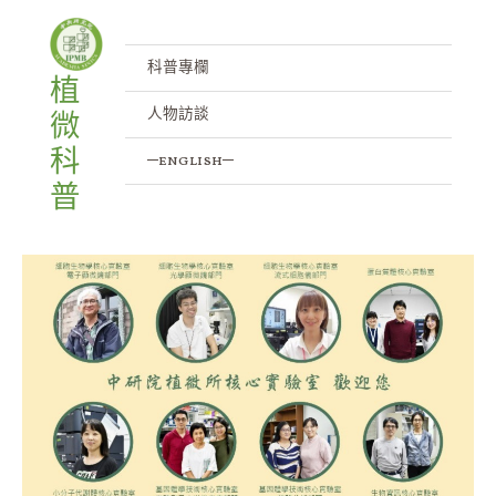
跳
至
主
科普專欄
植
要
人物訪談
微
內
容
科
─english─
普
探
索
植
物
和
微
生
物
世