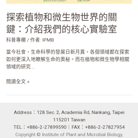
界
的
探索植物和微生物世界的關
關
鍵：
鍵：介紹我們的核心實驗室
介
紹
科普專欄
/ 作者:
IPMB
我
當今社會，生命科學的發展日新月異，各個領域都在探索
們
如何更深入地瞭解生命的奧秘。而在植物和微生物學相關
的
領域的研究 …
核
心
閱讀全文 »
實
驗
室
Address：128 Sec. 2, Academia Rd, Nankang, Taipei
115201 Taiwan
TEL：+886-2-27899590｜FAX：+886-2-27827954
Copyright © Institute of Plant and Microbial Biology,