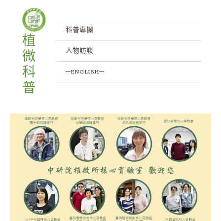
跳
至
主
科普專欄
植
要
人物訪談
微
內
容
科
─english─
普
探
索
植
物
和
微
生
物
世