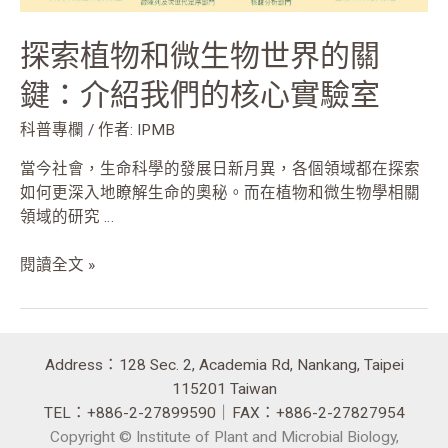
界
的
探索植物和微生物世界的關
關
鍵：
鍵：介紹我們的核心實驗室
介
紹
科普專欄
/ 作者:
IPMB
我
當今社會，生命科學的發展日新月異，各個領域都在探索
們
如何更深入地瞭解生命的奧秘。而在植物和微生物學相關
的
領域的研究 …
核
心
閱讀全文 »
實
驗
室
Address：128 Sec. 2, Academia Rd, Nankang, Taipei
115201 Taiwan
TEL：+886-2-27899590｜FAX：+886-2-27827954
Copyright © Institute of Plant and Microbial Biology,