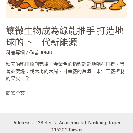
手
打
造
地
讓微生物成為綠能推手 打造地
球
的
球的下一代新能源
下
一
科普專欄
/ 作者:
IPMB
代
秋天的稻田收割完後，金黃色的稻稈靜靜地躺在田邊，等
新
著被焚燒；伐木場的木屑、甘蔗廠的蔗渣、果汁工廠榨剩
能
的果皮，全 …
源
閱讀全文 »
Address：128 Sec. 2, Academia Rd, Nankang, Taipei
115201 Taiwan