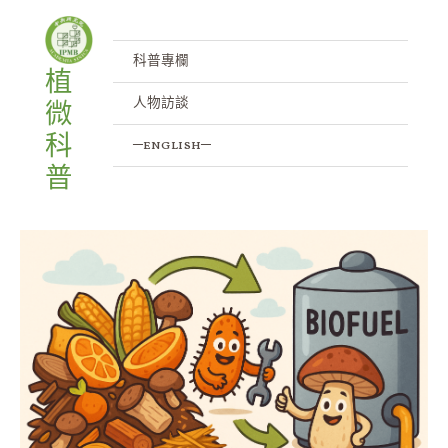
跳
至
主
科普專欄
植
要
人物訪談
微
內
容
科
─english─
普
讓
微
生
物
成
為
綠
能
推