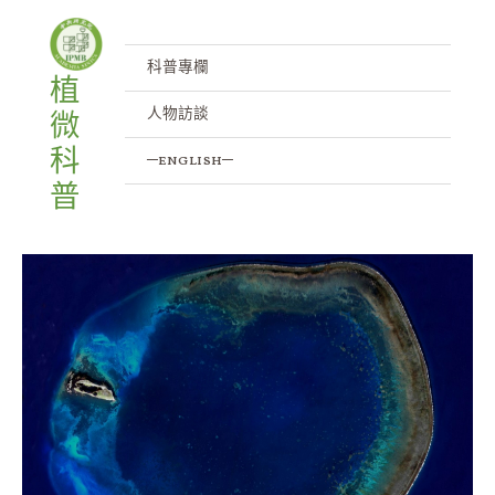
跳
至
主
科普專欄
植
要
人物訪談
微
內
容
科
─english─
普
東
沙
島
小
潟
湖
的
隱
形