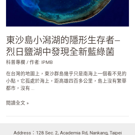
生
存
者
—
烈
東沙島小潟湖的隱形生存者—
日
鹽
烈日鹽湖中發現全新藍綠菌
湖
中
科普專欄
/ 作者:
IPMB
發
在台灣的地圖上，東沙群島幾乎只是南海上一個看不見的
現
小點。它孤處於海上，距高雄四百多公里，島上沒有繁華
全
都市，沒有 …
新
藍
閱讀全文 »
綠
菌
Address：128 Sec. 2, Academia Rd, Nankang, Taipei