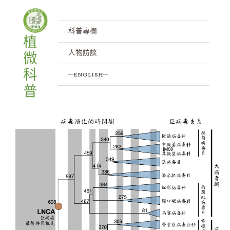
跳
至
主
科普專欄
植
要
人物訪談
微
內
容
科
─english─
普
新
定
年
方
法
重
建
巨
病