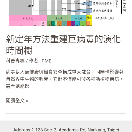
毒
的
演
化
時
新定年方法重建巨病毒的演化
間
樹
時間樹
科普專欄
/ 作者:
IPMB
病毒對人類健康與糧食安全構成重大威脅，同時也影響著
自然界中生物的興衰。它們不僅能引發各種動植物疾病，
甚至還能影 …
閱讀全文 »
Address：128 Sec. 2, Academia Rd, Nankang, Taipei