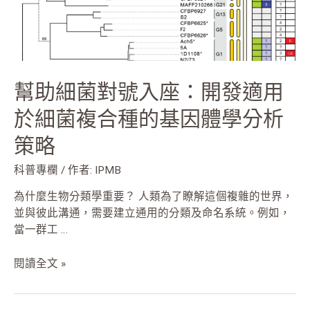
發
適
用
於
細
幫助細菌對號入座：開發適用
菌
複
於細菌複合種的基因體學分析
合
策略
種
的
科普專欄
/ 作者:
IPMB
基
因
為什麼生物分類學重要？ 人類為了瞭解這個複雜的世界，
體
並與彼此溝通，需要建立通用的分類及命名系統。例如，
學
當一群工 …
分
析
閱讀全文 »
策
略