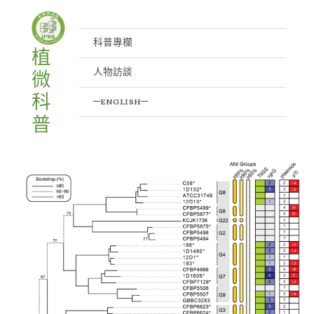
跳
至
主
科普專欄
植
要
人物訪談
微
內
容
科
─english─
普
幫
助
細
菌
對
號
入
座：
開