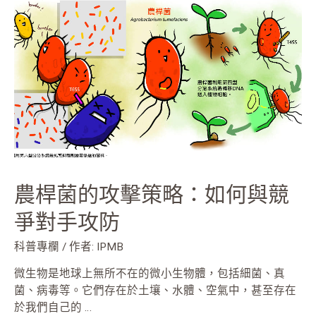
桿
菌
的
攻
擊
策
略：
如
何
與
競
農桿菌的攻擊策略：如何與競
爭
對
爭對手攻防
手
攻
科普專欄
/ 作者:
IPMB
防
微生物是地球上無所不在的微小生物體，包括細菌、真
菌、病毒等。它們存在於土壤、水體、空氣中，甚至存在
於我們自己的 …