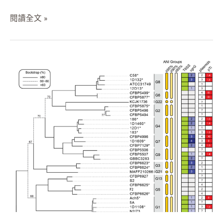
閱讀全文 »
幫
助
細
菌
對
號
入
座：
開
發
適
用
於
細