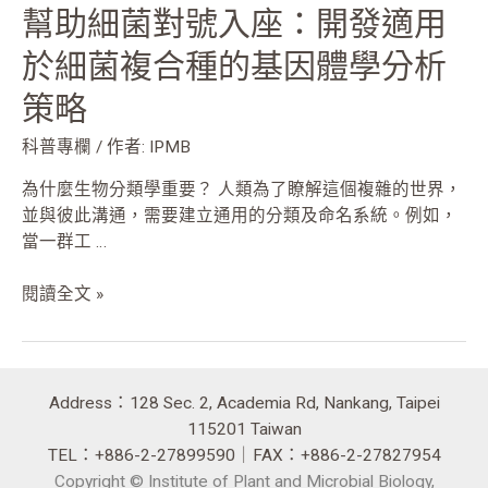
幫助細菌對號入座：開發適用
菌
複
於細菌複合種的基因體學分析
合
策略
種
的
科普專欄
/ 作者:
IPMB
基
因
為什麼生物分類學重要？ 人類為了瞭解這個複雜的世界，
體
並與彼此溝通，需要建立通用的分類及命名系統。例如，
學
當一群工 …
分
析
閱讀全文 »
策
略
Address：128 Sec. 2, Academia Rd, Nankang, Taipei
115201 Taiwan
TEL：+886-2-27899590｜FAX：+886-2-27827954
Copyright © Institute of Plant and Microbial Biology,