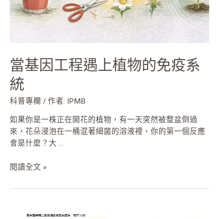
的
免
疫
系
統
當基因工程遇上植物的免疫系
統
科普專欄
/ 作者:
IPMB
如果你是一株正在開花的植物，有一天突然被整盆倒過
來，花朵浸泡在一桶混著細菌的溶液裡，你的第一個反應
會是什麼？大 …
閱讀全文 »
農