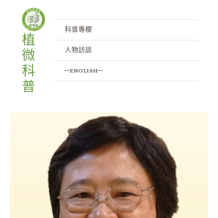
跳
至
主
科普專欄
植
要
人物訪談
微
內
容
科
─english─
普
竹
嵌
紋
病
毒
的
研
究
先