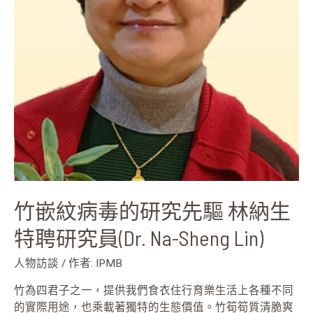
驅
林
納
生
特
聘
研
究
員
(Dr.
Na-
Sheng
竹嵌紋病毒的研究先驅 林納生
Lin)
特聘研究員(Dr. Na-Sheng Lin)
人物訪談
/ 作者:
IPMB
竹為四君子之一，提供我們食衣住行育樂生活上各種不同
的實際用途，也乘載著獨特的生態價值。竹筍筍質清脆爽