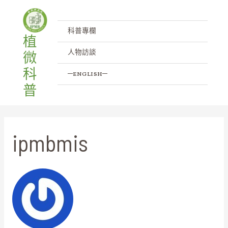
跳
搜
至
尋
主
關
科普專欄
植
要
鍵
人物訪談
微
內
字:
容
科
─english─
普
ipmbmis