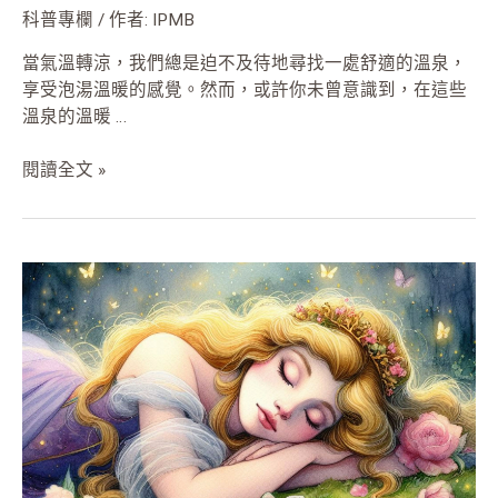
科普專欄
/ 作者:
IPMB
CL-
1
當氣溫轉涼，我們總是迫不及待地尋找一處舒適的溫泉，
的
享受泡湯溫暖的感覺。然而，或許你未曾意識到，在這些
基
溫泉的溫暖 …
因
體
閱讀全文 »
解
讀
植
物
界
的
《睡
美
人》：
沉
睡