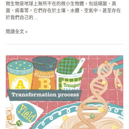
微生物是地球上無所不在的微小生物體，包括細菌、真
菌、病毒等。它們存在於土壤、水體、空氣中，甚至存在
於我們自己的 …
閱讀全文 »
如
何
透
過
DNA
的
密
碼
預
測
植