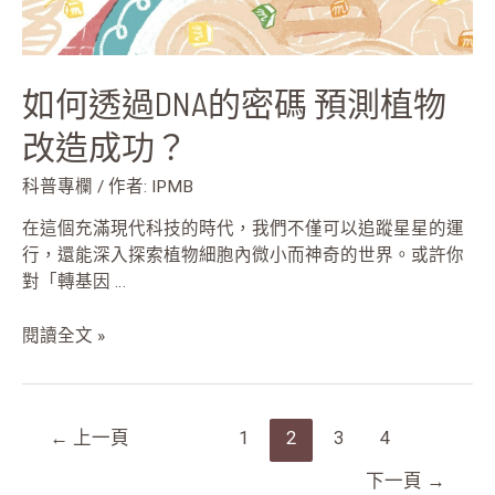
物
改
造
如何透過DNA的密碼 預測植物
成
功？
改造成功？
科普專欄
/ 作者:
IPMB
在這個充滿現代科技的時代，我們不僅可以追蹤星星的運
行，還能深入探索植物細胞內微小而神奇的世界。或許你
對「轉基因 …
閱讀全文 »
←
上一頁
1
2
3
4
下一頁
→