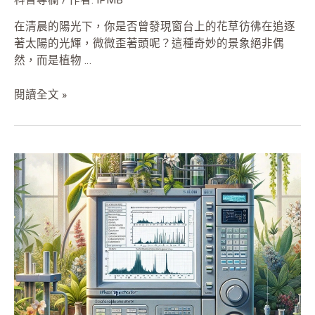
在清晨的陽光下，你是否曾發現窗台上的花草彷彿在追逐
著太陽的光輝，微微歪著頭呢？這種奇妙的景象絕非偶
然，而是植物 …
閱讀全文 »
開
發
新
一
代
植
物
蛋
白
磷