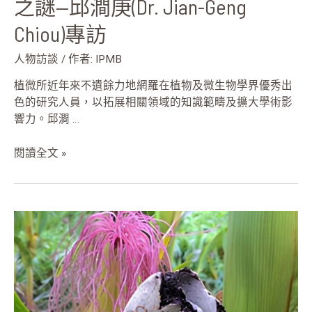
之謎—邱澗庚(Dr. Jian-Geng
邱
Chiou)專訪
澗
庚
人物訪談
/ 作者:
IPMB
(Dr.
Jian-
植微所近年來不遺餘力地網羅在植物及微生物學界優秀出
Geng
色的研究人員，以拓展相關領域的知識範疇及擴大學術影
Chiou)
響力。邱澗 …
專
訪
閱讀全文 »
真
菌
的
秘
密
武