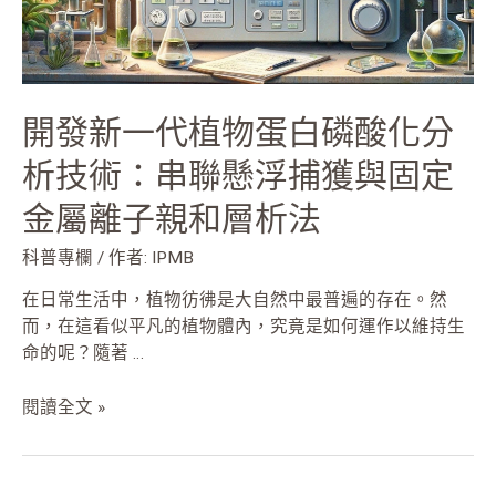
酸
化
分
析
開發新一代植物蛋白磷酸化分
技
術：
析技術：串聯懸浮捕獲與固定
串
金屬離子親和層析法
聯
懸
科普專欄
/ 作者:
IPMB
浮
捕
在日常生活中，植物彷彿是大自然中最普遍的存在。然
獲
而，在這看似平凡的植物體內，究竟是如何運作以維持生
與
命的呢？隨著 …
固
定
閱讀全文 »
金
屬
離