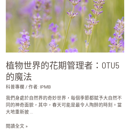
花
期
管
理
者：
OTU5
的
魔
法
植物世界的花期管理者：OTU5
的魔法
科普專欄
/ 作者:
IPMB
我們身處於自然界的奇妙世界，每個季節都賦予大自然不
同的神奇面貌，其中，春天可能是最令人陶醉的時刻。當
大地重新披 …
閱讀全文 »