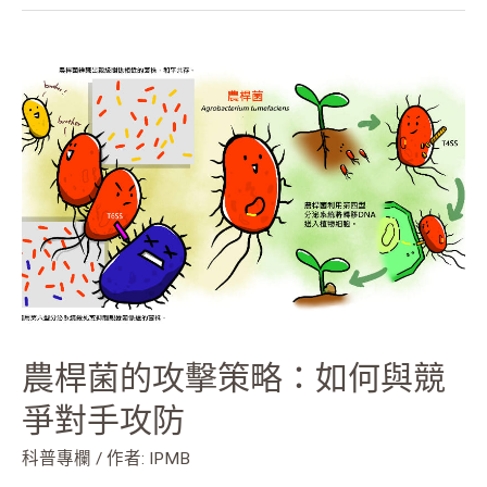
農
桿
菌
的
攻
擊
策
略：
如
何
與
競
農桿菌的攻擊策略：如何與競
爭
對
爭對手攻防
手
攻
科普專欄
/ 作者:
IPMB
防