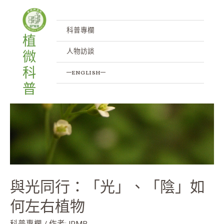
跳
文
與
至
章
光
主
分
科普專欄
植
同
要
頁
人物訪談
微
行：
內
「光」、
容
科
─english─
「陰」
普
如
何
左
右
植
物
與光同行：「光」、「陰」如
何左右植物
科普專欄
/ 作者:
IPMB