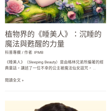
的
魔
法
與
甦
植物界的《睡美人》：沉睡的
醒
的
魔法與甦醒的力量
力
量
科普專欄
/ 作者:
IPMB
《睡美人》（Sleeping Beauty）是由格林兄弟所編著的經
典童話，講述了一位不幸的公主被魔法仙女詛咒， …
閱讀全文 »
竹
嵌