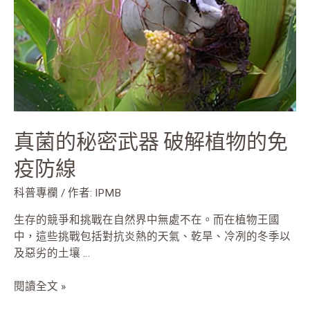
器
破
解
植
物
的
免
疫
真菌的秘密武器 破解植物的免
防
線
疫防線
科普專欄
/ 作者:
IPMB
生存的競爭和挑戰在自然界中無處不在。而在植物王國
中，這些挑戰包括對抗炎熱的天氣、乾旱、冷冽的冬季以
及惡劣的土壤 …
閱讀全文 »