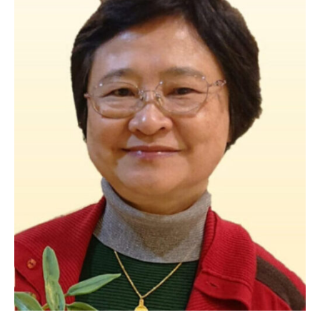
紋
病
毒
的
研
究
先
驅
林
納
生
特
聘
研
究
員
(Dr.
Na-