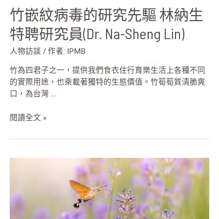
Sheng
竹嵌紋病毒的研究先驅 林納生
Lin)
特聘研究員(Dr. Na-Sheng Lin)
人物訪談
/ 作者:
IPMB
竹為四君子之一，提供我們食衣住行育樂生活上各種不同
的實際用途，也乘載著獨特的生態價值。竹筍筍質清脆爽
口，為台灣 …
閱讀全文 »
植
物
世
界
的