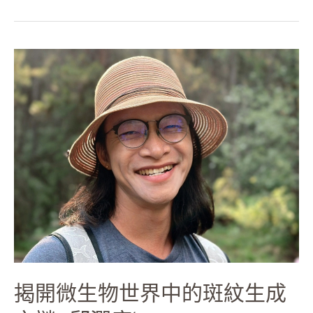
揭
開
微
生
物
世
界
中
的
斑
紋
生
成
之
揭開微生物世界中的斑紋生成
謎
—