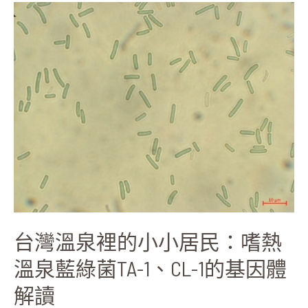
子
台
親
灣
和
溫
層
泉
析
裡
法
的
小
小
居
民：
嗜
熱
溫
泉
台灣溫泉裡的小小居民：嗜熱
藍
綠
溫泉藍綠菌TA-1、CL-1的基因體
菌
解讀
TA-
1、